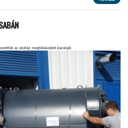
CSABÁN
seréltük az áruház meghibásodott kazánját.