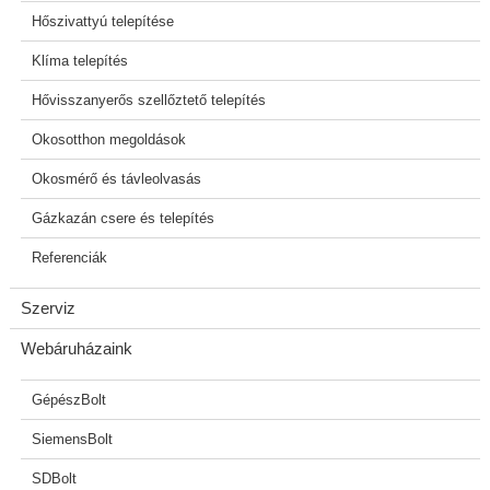
Hőszivattyú telepítése
Klíma telepítés
Hővisszanyerős szellőztető telepítés
Okosotthon megoldások
Okosmérő és távleolvasás
Gázkazán csere és telepítés
Referenciák
Szerviz
Webáruházaink
GépészBolt
SiemensBolt
SDBolt