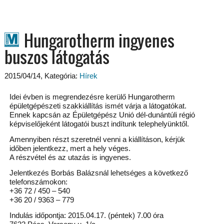
Hungarotherm ingyenes
buszos látogatás
2015/04/14
, Kategória:
Hírek
Idei évben is megrendezésre kerülő Hungarotherm
épületgépészeti szakkiállítás ismét várja a látogatókat.
Ennek kapcsán az Épületgépész Unió dél-dunántúli régió
képviselőjeként látogatói buszt indítunk telephelyünktől.
Amennyiben részt szeretnél venni a kiállításon, kérjük
időben jelentkezz, mert a hely véges.
A részvétel és az utazás is ingyenes.
Jelentkezés Borbás Balázsnál lehetséges a következő
telefonszámokon:
+36 72 / 450 – 540
+36 20 / 9363 – 779
Indulás időpontja: 2015.04.17. (péntek) 7.00 óra