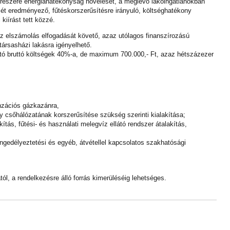
 részére energiahatékonyság növelését, a meglévő lakóingatlanokban
ét eredményező, fűtéskorszerűsítésre irányuló, költséghatékony
iírást tett közzé.
az elszámolás elfogadását követő, azaz utólagos finanszírozású
ársasházi lakásra igényelhető.
ó bruttó költségek 40%-a, de maximum 700.000,- Ft, azaz hétszázezer
nzációs gázkazánra,
y csőhálózatának korszerűsítése szükség szerinti kialakítása;
tás, fűtési- és használati melegvíz ellátó rendszer átalakítás,
engedélyeztetési és egyéb, átvétellel kapcsolatos szakhatósági
tól, a rendelkezésre álló forrás kimerüléséig lehetséges.