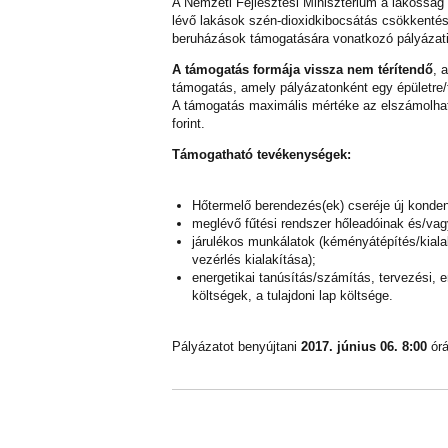
A Nemzeti Fejlesztési Minisztérium a lakosság
lévő lakások szén-dioxidkibocsátás csökkentés
beruházások támogatására vonatkozó pályázati k
A támogatás formája vissza nem térítendő
, 
támogatás, amely pályázatonként egy épületre/t
A támogatás maximális mértéke az elszámolhat
forint.
Támogatható tevékenységek:
Hőtermelő berendezés(ek) cseréje új konde
meglévő fűtési rendszer hőleadóinak és/vag
járulékos munkálatok (kéményátépítés/kialakí
vezérlés kialakítása);
energetikai tanúsítás/számítás, tervezési, 
költségek, a tulajdoni lap költsége.
Pályázatot benyújtani
2017. június 06. 8:00
órá