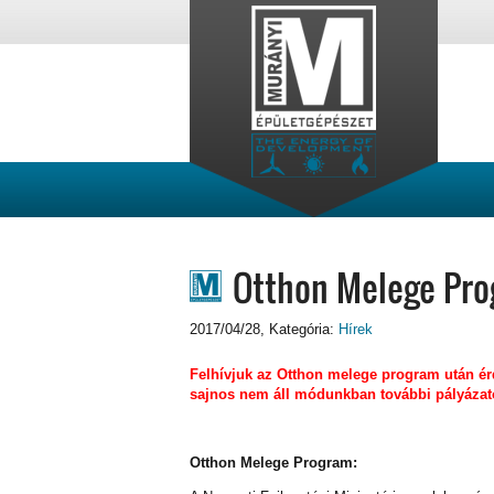
Otthon Melege Pr
2017/04/28
, Kategória:
Hírek
Felhívjuk az Otthon melege program után ér
sajnos nem áll módunkban további pályázatok
Otthon Melege Program: