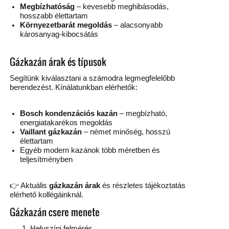
Megbízhatóság
– kevesebb meghibásodás,
hosszabb élettartam
Környezetbarát megoldás
– alacsonyabb
károsanyag-kibocsátás
Gázkazán árak és típusok
Segítünk kiválasztani a számodra legmegfelelőbb
berendezést. Kínálatunkban elérhetők:
Bosch kondenzációs kazán
– megbízható,
energiatakarékos megoldás
Vaillant gázkazán
– német minőség, hosszú
élettartam
Egyéb modern kazánok több méretben és
teljesítményben
👉 Aktuális
gázkazán árak
és részletes tájékoztatás
elérhető kollégáinknál.
Gázkazán csere menete
Helyszíni felmérés