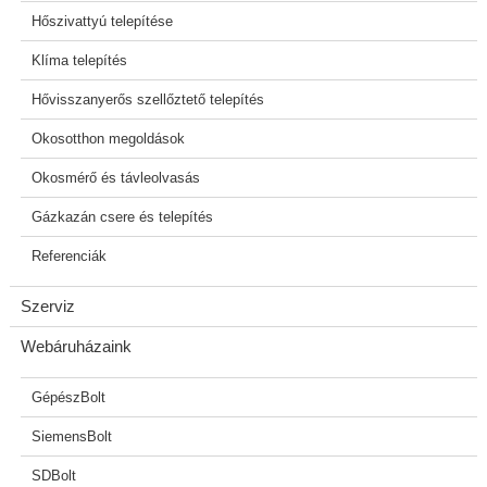
Hőszivattyú telepítése
Klíma telepítés
Hővisszanyerős szellőztető telepítés
Okosotthon megoldások
Okosmérő és távleolvasás
Gázkazán csere és telepítés
Referenciák
Szerviz
Webáruházaink
GépészBolt
SiemensBolt
SDBolt