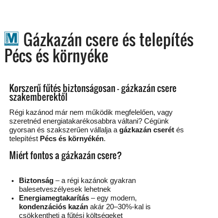
Gázkazán csere és telepítés
Pécs és környéke
Korszerű fűtés biztonságosan – gázkazán csere
szakemberektől
Régi kazánod már nem működik megfelelően, vagy
szeretnéd energiatakarékosabbra váltani? Cégünk
gyorsan és szakszerűen vállalja a
gázkazán cserét
és
telepítést
Pécs és környékén
.
Miért fontos a gázkazán csere?
Biztonság
– a régi kazánok gyakran
balesetveszélyesek lehetnek
Energiamegtakarítás
– egy modern,
kondenzációs kazán
akár 20–30%-kal is
csökkentheti a fűtési költségeket