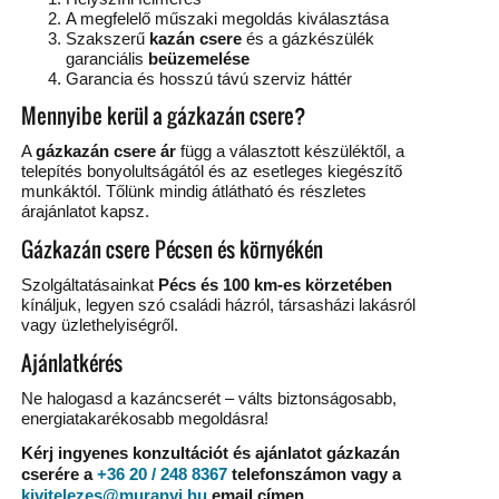
A megfelelő műszaki megoldás kiválasztása
Szakszerű
kazán csere
és a gázkészülék
garanciális
beüzemelése
Garancia és hosszú távú szerviz háttér
Mennyibe kerül a gázkazán csere?
A
gázkazán csere ár
függ a választott készüléktől, a
telepítés bonyolultságától és az esetleges kiegészítő
munkáktól. Tőlünk mindig átlátható és részletes
árajánlatot kapsz.
Gázkazán csere Pécsen és környékén
Szolgáltatásainkat
Pécs és 100 km-es körzetében
kínáljuk, legyen szó családi házról, társasházi lakásról
vagy üzlethelyiségről.
Ajánlatkérés
Ne halogasd a kazáncserét – válts biztonságosabb,
energiatakarékosabb megoldásra!
Kérj ingyenes konzultációt és ajánlatot gázkazán
cserére a
+36 20 / 248 8367
telefonszámon vagy a
kivitelezes@muranyi.hu
email címen.