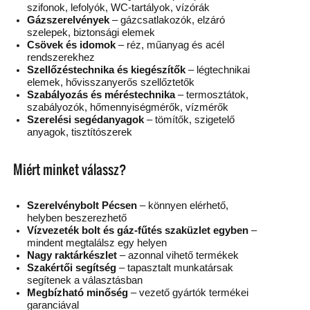
szifonok, lefolyók, WC-tartályok, vízórák
Gázszerelvények
– gázcsatlakozók, elzáró
szelepek, biztonsági elemek
Csövek és idomok
– réz, műanyag és acél
rendszerekhez
Szellőzéstechnika és kiegészítők
– légtechnikai
elemek, hővisszanyerős szellőztetők
Szabályozás és méréstechnika
– termosztátok,
szabályozók, hőmennyiségmérők, vízmérők
Szerelési segédanyagok
– tömítők, szigetelő
anyagok, tisztítószerek
Miért minket válassz?
Szerelvénybolt Pécsen
– könnyen elérhető,
helyben beszerezhető
Vízvezeték bolt és gáz-fűtés szaküzlet egyben
–
mindent megtalálsz egy helyen
Nagy raktárkészlet
– azonnal vihető termékek
Szakértői segítség
– tapasztalt munkatársak
segítenek a választásban
Megbízható minőség
– vezető gyártók termékei
garanciával