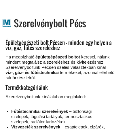
Szerelvénybolt Pécs
Épületgépészeti bolt Pécsen – minden egy helyen a
víz, gáz, fűtés szereléshez
Ha megbízható
épületgépészeti boltot
keresel, nálunk
mindent megtalálsz a szereléshez és kivitelezéshez.
Szerelvényboltunk Pécsen széles választékban kínál
víz-, gáz- és fűtéstechnikai
termékeket, azonnal elérhető
raktárkészletről.
Termékkategóriáink
Szerelvényboltunk kínálatában megtalálod:
Fűtéstechnikai szerelvények
– biztonsági
szelepek, tágulási tartályok, termosztatikus
szelepek, radiátor tartozékok
Vízvezeték szerelvények
– csaptelepek, elzárók,