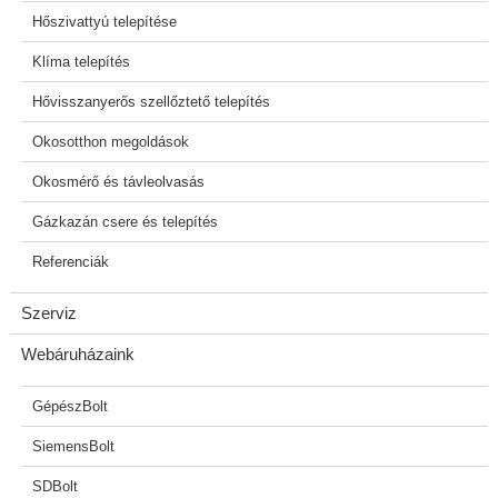
Hőszivattyú telepítése
Klíma telepítés
Hővisszanyerős szellőztető telepítés
Okosotthon megoldások
Okosmérő és távleolvasás
Gázkazán csere és telepítés
Referenciák
Szerviz
Webáruházaink
GépészBolt
SiemensBolt
SDBolt